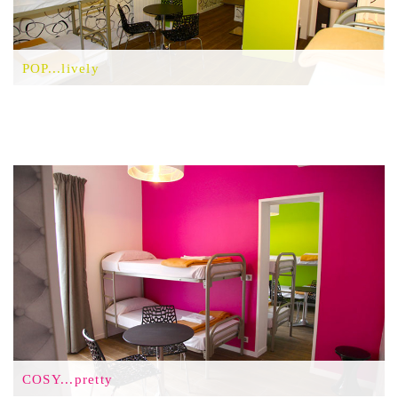
POP...lively
COSY...pretty