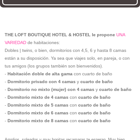
THE LOFT BOUTIQUE HOTEL & HOSTEL le propone
UNA
VARIEDAD
de habitaciones:
Dobles | twins, o bien, dormitorios con 4,5, 6 y hasta 8 camas
están a su disposición. Ya sea que viajes solo, en pareja, o con
tus amigos (los grupos también son bienvenidos).
-
Habitación doble de alta gama
con cuarto de baño
-
Dormitorio privado con 4 camas
y
cuarto de baño
-
Dormitorio no mixto (mujer) con 4 camas
y
cuarto de baño
-
Dormitorio mixto de 4 camas
con
cuarto de baño
-
Dormitorio mixto de 5 camas
con
cuarto de baño
-
Dormitorio mixto de 6 camas
con
cuarto de baño
-
Dormitorio mixto de 8 camas
con
cuarto de baño
Amplios, soleados y muy bonitas recamaras te esperan. Muy bien