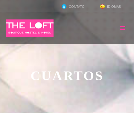
CONTATO
IDIOMAS
FACEBOOK
PORTUGUÊS
INSTAGRAM
FRANÇAIS
CALL EU
ENGLISH
ENVIE-NOS
ESPAÑOL
CUARTOS